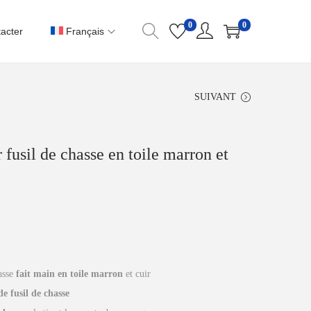
0
0
acter
Français
SUIVANT
 fusil de chasse en toile marron et
asse
fait main en toile marron
et cuir
e fusil de chasse