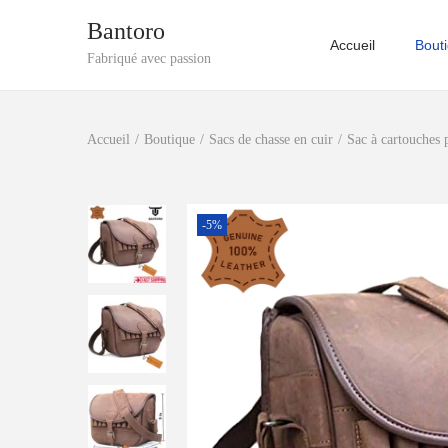
Bantoro
Accueil
Bout
P
P
Fabriqué avec passion
a
a
s
s
Accueil
/
Boutique
/
Sacs de chasse en cuir
/
Sac à cartouches p
s
s
e
e
r
r
à
a
-5%
l
u
a
c
n
o
a
n
v
t
i
e
g
n