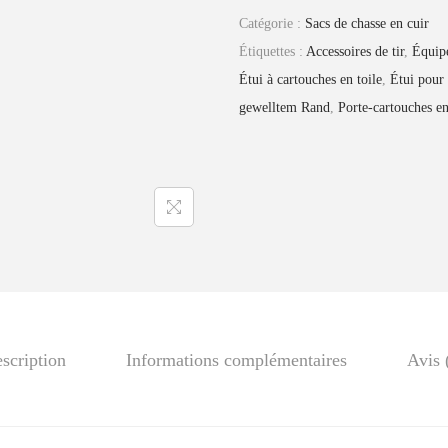
9
0
t
Catégorie :
Sacs de chasse en cuir
.
.
i
Étiquettes :
Accessoires de tir
,
Équip
0
t
Étui à cartouches en toile
,
Étui pour
0
é
gewelltem Rand
,
Porte-cartouches en 
.
d
e
S
a
c
à
c
a
r
scription
Informations complémentaires
Avis 
t
o
u