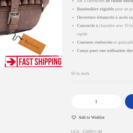
Sac à cartouches
de chasse dura
i
a
Bandoulière réglable
pour un po
n
c
Ouverture échancrée à accès ra
i
t
Couvercle à
charnière avec 10 b
t
u
rapide
i
e
Coutures renforcées
et quincaill
a
l
Conçu pour une utilisation dur
l
e
é
s
t
t
50 in stock
a
i
:
t
£
5
q
:
6
u
Add to Wishlist
£
.
a
5
0
n
UGS :
GN8011-M