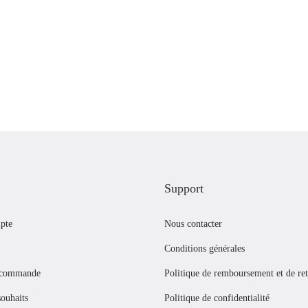
h
a
s
s
e
e
n
t
o
i
Support
l
pte
Nous contacter
e
m
Conditions générales
a
 commande
Politique de remboursement et de re
r
souhaits
Politique de confidentialité
r