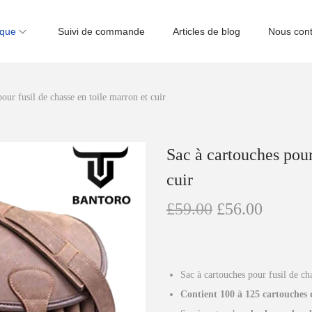
ique
Suivi de commande
Articles de blog
Nous cont
our fusil de chasse en toile marron et cuir
Sac à cartouches pour
cuir
L
L
£
59.00
£
56.00
e
e
p
p
r
r
Sac à cartouches pour fusil de ch
i
i
Contient 100 à 125 cartouches d
x
x