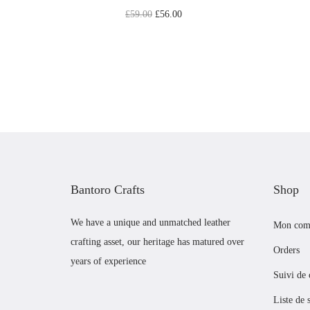
L
L
£
59.00
£
56.00
e
e
Ajouter au panier
p
p
Add to Wishlist
r
r
i
i
x
x
i
a
n
c
i
t
Bantoro Crafts
Shop
t
u
i
e
We have a unique and unmatched leather
Mon com
crafting asset, our heritage has matured over
a
l
Orders
years of experience
l
e
Suivi de
é
s
Liste de 
t
t