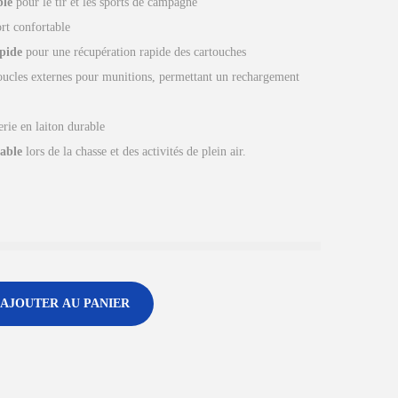
ble
pour le tir et les sports de campagne
rt confortable
pide
pour une récupération rapide des cartouches
oucles externes pour munitions, permettant un rechargement
erie en laiton durable
able
lors de la chasse et des activités de plein air.
AJOUTER AU PANIER