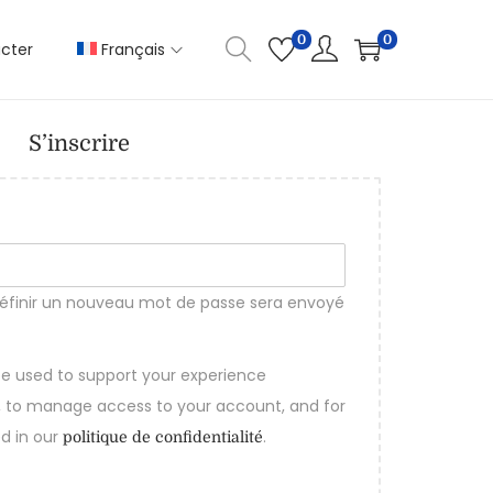
0
0
cter
Français
S’inscrire
définir un nouveau mot de passe sera envoyé
 be used to support your experience
, to manage access to your account, and for
d in our
.
politique de confidentialité