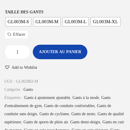
:
6
TAILLE DES GANTS
£
.
1
9
GL003M-S
GL003M-M
GL003M-L
GL003M-XL
9
9
Effacer
.
.
9
AJOUTER AU PANIER
9
q
.
u
Add to Wishlist
a
n
UGS :
GL003RD-M
t
Catégorie :
Gants
i
Étiquettes :
Gants à ajustement ajustable
,
Gants à la mode
,
Gants
t
d'entraînement de gym
,
Gants de conduite confortables
,
Gants de
é
conduite sans doigts
,
Gants de cyclisme
,
Gants de moto
,
Gants de qualité
d
supérieure
,
Gants de sports de plein air
,
Gants demi-doigts
,
Gants en cuir
e