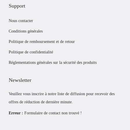
t
.
v
l
Support
i
e
a
o
n
p
Nous contacter
n
t
a
Conditions générales
s
ê
g
Politique de remboursement et de retour
.
t
e
L
r
d
Politique de confidentialité
e
e
u
Réglementations générales sur la sécurité des produits
s
c
p
o
h
r
Newsletter
p
o
o
t
i
d
Veuillez vous inscrire à notre liste de diffusion pour recevoir des
i
s
u
offres de réduction de dernière minute.
o
i
i
Erreur :
Formulaire de contact non trouvé !
n
e
t
s
s