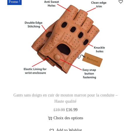
Promo !
a
n
s
d
o
i
g
t
s
e
n
Gants sans doigts en cuir de mouton marron pour la conduite –
c
Haute qualité
u
L
L
£
19.99
£
16.99
i
e
e
Choix des options
r
C
p
p
d
Add to Wishlist