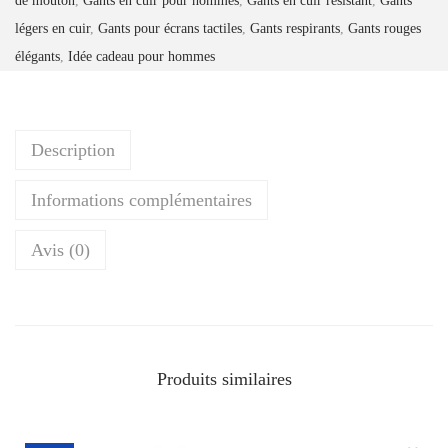
de mouton
,
Gants en cuir pour hommes
,
Gants en cuir résistant
,
Gants
G
légers en cuir
,
Gants pour écrans tactiles
,
Gants respirants
,
Gants rouges
a
élégants
,
Idée cadeau pour hommes
n
t
s
Description
d
e
Informations complémentaires
c
o
Avis (0)
n
d
u
i
Produits similaires
t
e
s