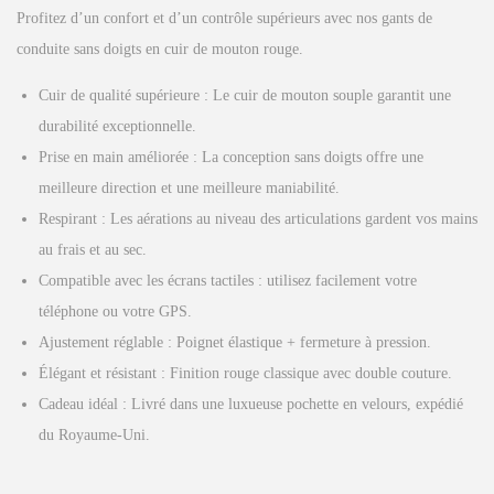
r
r
Profitez d’un confort et d’un contrôle supérieurs avec nos gants de
i
i
conduite sans doigts en cuir de mouton rouge.
x
x
Cuir de qualité supérieure : Le cuir de mouton souple garantit une
i
a
durabilité exceptionnelle.
n
c
Prise en main améliorée : La conception sans doigts offre une
i
t
meilleure direction et une meilleure maniabilité.
t
u
Respirant : Les aérations au niveau des articulations gardent vos mains
i
e
au frais et au sec.
a
l
Compatible avec les écrans tactiles : utilisez facilement votre
l
e
téléphone ou votre GPS.
é
s
Ajustement réglable : Poignet élastique + fermeture à pression.
t
t
Élégant et résistant : Finition rouge classique avec double couture.
a
Cadeau idéal : Livré dans une luxueuse pochette en velours, expédié
i
:
du Royaume-Uni.
t
£
1