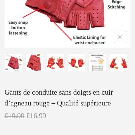
t
i
o
n
Gants de conduite sans doigts en cuir
d’agneau rouge – Qualité supérieure
L
L
£
19.99
£
16.99
e
e
p
p