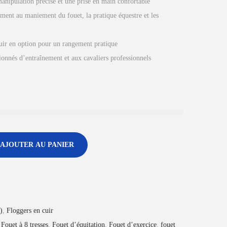
anipulation précise et une prise en main confortable
nement au maniement du fouet, la pratique équestre et les
uir en option pour un rangement pratique
ionnés d’entraînement et aux cavaliers professionnels
AJOUTER AU PANIER
)
,
Floggers en cuir
,
Fouet à 8 tresses
,
Fouet d’équitation
,
Fouet d’exercice
,
fouet