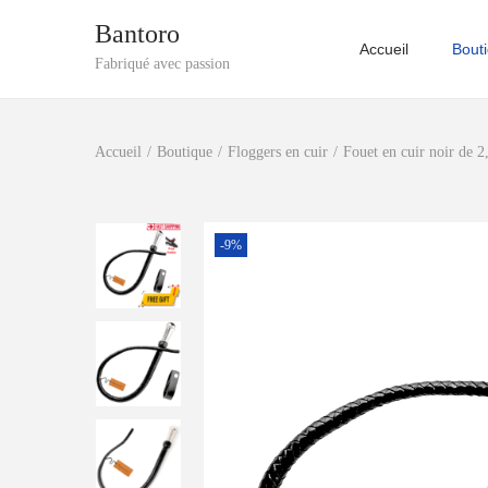
Bantoro
Accueil
Bout
P
P
Fabriqué avec passion
a
a
s
s
Accueil
/
Boutique
/
Floggers en cuir
/
Fouet en cuir noir de 2
s
s
e
e
r
r
à
a
-9%
l
u
a
c
n
o
a
n
v
t
i
e
g
n