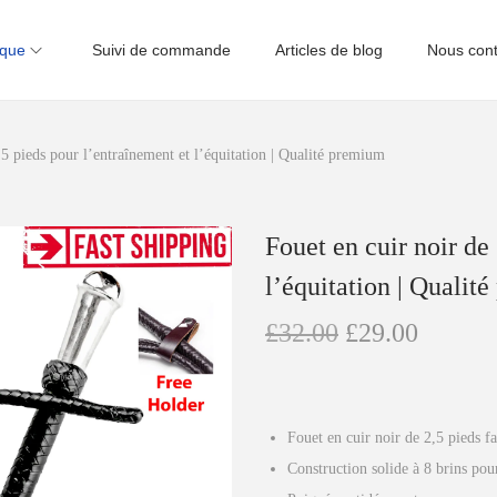
ique
Suivi de commande
Articles de blog
Nous cont
,5 pieds pour l’entraînement et l’équitation | Qualité premium
Fouet en cuir noir de
l’équitation | Qualit
L
L
£
32.00
£
29.00
e
e
p
p
r
r
Fouet en cuir noir de 2,5 pieds f
i
i
Construction solide à 8 brins pour 
x
x