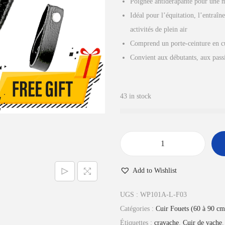
Poignée antidérapante pour une m
i
a
Idéal pour l’équitation, l’entraî
n
c
activités de plein air
i
t
Comprend un porte-ceinture en c
t
u
Convient aux débutants, aux pass
i
e
a
l
l
e
43 in stock
é
s
t
t
a
i
:
q
t
£
u
Add to Wishlist
2
a
:
9
n
UGS :
WP101A-L-F03
£
.
t
Catégories :
Cuir Fouets (60 à 90 cm
3
0
i
Étiquettes :
cravache
,
Cuir de vache