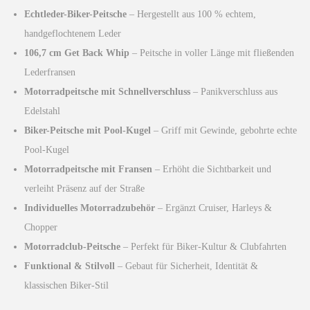
p
u
Echtleder-Biker-Peitsche
– Hergestellt aus 100 % echtem,
r
e
handgeflochtenem Leder
ü
l
106,7 cm Get Back Whip
– Peitsche in voller Länge mit fließenden
n
l
Lederfransen
g
e
Motorradpeitsche mit Schnellverschluss
– Panikverschluss aus
l
r
Edelstahl
i
P
Biker-Peitsche mit Pool-Kugel
– Griff mit Gewinde, gebohrte echte
c
r
Pool-Kugel
h
e
Motorradpeitsche mit Fransen
– Erhöht die Sichtbarkeit und
e
i
verleiht Präsenz auf der Straße
r
s
Individuelles Motorradzubehör
– Ergänzt Cruiser, Harleys &
P
i
Chopper
r
s
Motorradclub-Peitsche
– Perfekt für Biker-Kultur & Clubfahrten
e
t
Funktional & Stilvoll
– Gebaut für Sicherheit, Identität &
i
:
klassischen Biker-Stil
s
£