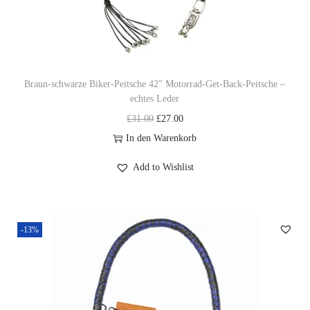
Braun-schwarze Biker-Peitsche 42″ Motorrad-Get-Back-Peitsche –
echtes Leder
U
A
£
31.00
£
27.00
r
k
In den Warenkorb
s
t
Add to Wishlist
p
u
r
e
ü
l
-13%
n
l
g
e
l
r
i
P