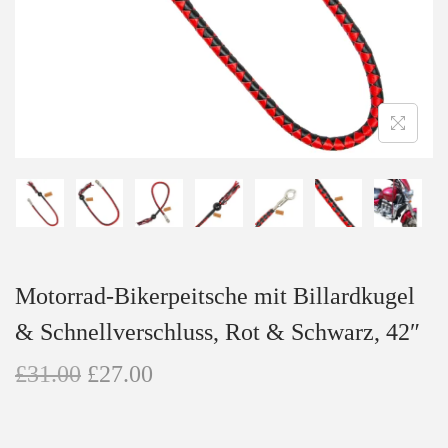
n
Motorrad-Bikerpeitsche mit Billardkugel
& Schnellverschluss, Rot & Schwarz, 42″
U
A
£
31.00
£
27.00
r
k
s
t