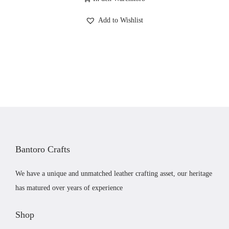
s
t
r
.
Add to Wishlist
p
u
:
0
r
e
£
0
ü
l
3
.
n
l
1
g
e
.
l
r
0
i
P
0
c
r
h
e
Bantoro Crafts
e
i
r
s
We have a unique and unmatched leather crafting asset, our heritage
P
i
has matured over years of experience
r
s
e
t
Shop
i
: