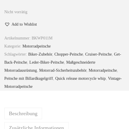
w
2
a
7
Nicht vorrätig
r
.
Add to Wishlist
:
0
£
0
Artikelnummer:
BKWP011M
3
.
Kategorie:
Motorradpeitsche
1
Schlagwörter:
Biker-Zubehör
,
Chopper-Peitsche
,
Cruiser-Peitsche
,
Get-
.
Back-Peitsche
,
Leder-Biker-Peitsche
,
Maßgeschneiderte
0
Motorradausrüstung
,
Motorrad-Sicherheitszubehör
,
Motorradpeitsche
,
0
Peitsche mit Billardkugelgriff
,
Quick release motorcycle whip
,
Vintage-
Motorradpeitsche
Beschreibung
Zusätzliche Informationen