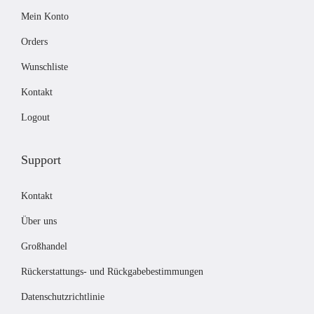
Mein Konto
s
£
w
2
Orders
a
7
Wunschliste
r
.
Kontakt
:
0
£
0
Logout
3
.
1
Support
.
0
Kontakt
0
Über uns
Großhandel
Rückerstattungs- und Rückgabebestimmungen
Datenschutzrichtlinie