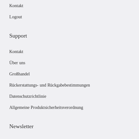
Kontakt
:
0
£
0
Logout
5
.
6
Support
.
0
Kontakt
0
Über uns
Großhandel
Rückerstattungs- und Rückgabebestimmungen
Datenschutzrichtlinie
Allgemeine Produktsicherheitsverordnung
Newsletter