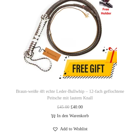
g
e
l
r
i
P
c
r
h
e
e
i
r
s
P
i
r
s
e
t
i
:
Braun-weiße 4ft echte Leder-Bullwhip – 12-fach geflochtene
Peitsche mit lautem Knall
s
£
U
A
£
45.00
£
40.00
w
5
r
k
In den Warenkorb
a
9
s
t
r
.
Add to Wishlist
p
u
:
9