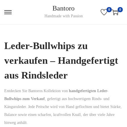
Bantoro
0
0
S
S
Handmade with Passion
k
k
i
i
p
p
Leder-Bullwhips zu
t
t
o
o
verkaufen – Handgefertigt
n
c
a
o
aus Rindsleder
v
n
i
t
Entdecken Sie Bantoros Kollektion von
handgefertigten Leder-
g
e
Bullwhips zum Verkauf
, gefertigt aus hochwertigem Rinds- und
a
n
Känguruleder. Jede Peitsche wird von Hand geflochten und bietet Stärke,
t
t
Balance sowie einen scharfen, kraftvollen Knall, der über viele Jahre
i
hinweg anhält.
o