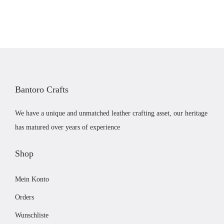
t
n
l
5
w
g
e
.
e
l
r
0
r
i
P
0
d
c
r
e
h
e
n
Bantoro Crafts
e
i
r
s
We have a unique and unmatched leather crafting asset, our heritage
P
i
has matured over years of experience
r
s
e
t
Shop
i
:
Mein Konto
s
£
w
5
Orders
a
1
Wunschliste
r
.