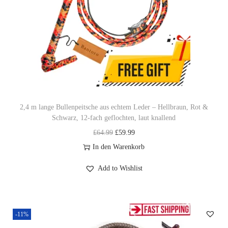
2,4 m lange Bullenpeitsche aus echtem Leder – Hellbraun, Rot &
Schwarz, 12-fach geflochten, laut knallend
U
A
£
64.99
£
59.99
r
k
In den Warenkorb
s
t
Add to Wishlist
p
u
r
e
ü
l
-11%
n
l