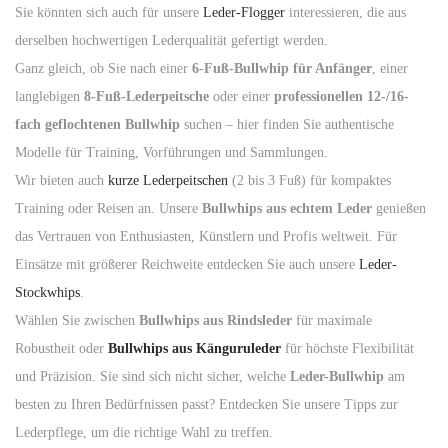
Sie könnten sich auch für unsere
Leder-Flogger
interessieren, die aus
n
derselben hochwertigen Lederqualität gefertigt werden.
Ganz gleich, ob Sie nach einer
6-Fuß-Bullwhip für Anfänger
, einer
langlebigen
8-Fuß-Lederpeitsche
oder einer
professionellen 12-/16-
fach geflochtenen Bullwhip
suchen – hier finden Sie authentische
Modelle für Training, Vorführungen und Sammlungen.
Wir bieten auch
kurze Lederpeitschen
(2 bis 3 Fuß) für kompaktes
Training oder Reisen an. Unsere
Bullwhips aus echtem Leder
genießen
das Vertrauen von Enthusiasten, Künstlern und Profis weltweit. Für
Einsätze mit größerer Reichweite entdecken Sie auch unsere
Leder-
Stockwhips
.
Wählen Sie zwischen
Bullwhips aus Rindsleder
für maximale
Robustheit oder
Bullwhips aus Känguruleder
für höchste Flexibilität
und Präzision. Sie sind sich nicht sicher, welche
Leder-Bullwhip
am
besten zu Ihren Bedürfnissen passt? Entdecken Sie unsere Tipps zur
Lederpflege, um die richtige Wahl zu treffen.