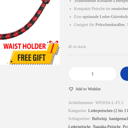
Traditionelle Kosaken-Lederpe
n
l
Kompakte Peitsche im
russische
g
e
Eine
optionale Leder-Gürtelsch
l
r
Geeignet für
Peitschenknallen
, 
i
P
c
r
h
e
45 in stock
e
i
r
s
P
i
r
s
R
e
t
o
Add to Wishlist
i
:
t
s
£
-
Artikelnummer:
WP203A-L-F2.5
w
3
s
Kategorien:
Lederpeitschen (2 bis 3
a
1
c
Schlagwörter:
Bullwhip
,
handgemach
r
.
h
Lederpeitsche
,
Nagaika-Peitsche
,
Pro