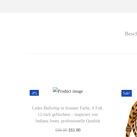
Besc
-8%
Sale!
Leder-Bullwhip in brauner Farbe, 8 Fuß,
12-fach geflochten – inspiriert von
Indiana Jones, professionelle Qualität
U
A
£
66.00
£
61.00