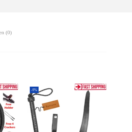
en (0)
-9%