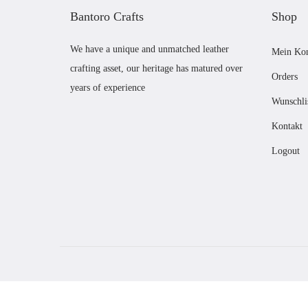
e
t
Bantoro Crafts
Shop
i
:
s
£
We have a unique and unmatched leather
Mein Ko
w
6
crafting asset, our heritage has matured over
Orders
years of experience
a
1
Wunschli
r
.
Kontakt
:
0
£
0
Logout
6
.
6
.
0
0