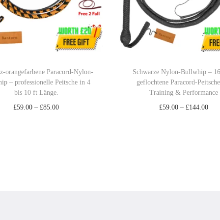
f
t
,
K
o
z-orangefarbene Paracord-Nylon-
Schwarze Nylon-Bullwhip – 16
s
ip – professionelle Peitsche in 4
geflochtene Paracord-Peitsche
a
bis 10 ft Länge.
Training & Performance
k
P
P
£
59.00
–
£
85.00
£
59.00
–
£
144.00
e
r
r
Ausführung wählen
Ausführung wählen
n
D
e
D
e
Add to Wishlist
Add to Wishlist
-
i
i
i
i
L
e
s
e
s
e
s
s
s
s
d
e
p
e
p
e
s
a
s
a
r