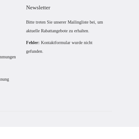
i
P
Newsletter
c
r
Bitte treten Sie unserer Mailingliste bei, um
h
e
aktuelle Rabattangebote zu erhalten.
e
i
Fehler:
Kontaktformular wurde nicht
r
s
gefunden.
P
i
timmungen
r
s
e
t
dnung
i
:
s
£
w
2
a
9
r
.
:
0
£
0