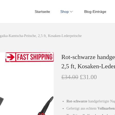
Startseite
Shop
Blog-Einträge
gaika-Kamtscha-Peitsche, 2,5 ft, Kosaken-Lederpeitsche
Rot-schwarze handge
2,5 ft, Kosaken-Lede
U
A
£
34.00
£
31.00
r
k
s
t
p
u
Rot-schwarze
handgefertigte Nag
r
e
Gefertigt aus echtem
Vollnarben
ü
l