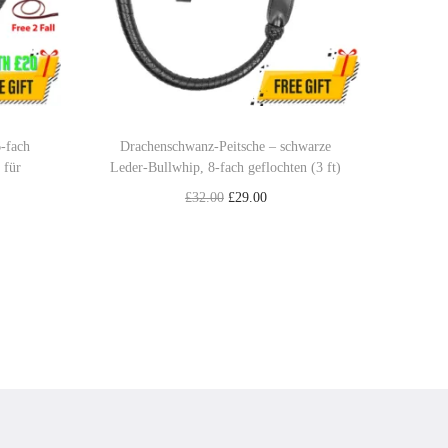
-fach
Drachenschwanz-Peitsche – schwarze
 für
Leder-Bullwhip, 8-fach geflochten (3 ft)
U
A
£
32.00
£
29.00
r
k
In den Warenkorb
s
t
Add to Wishlist
p
u
r
e
ü
l
n
l
g
e
l
r