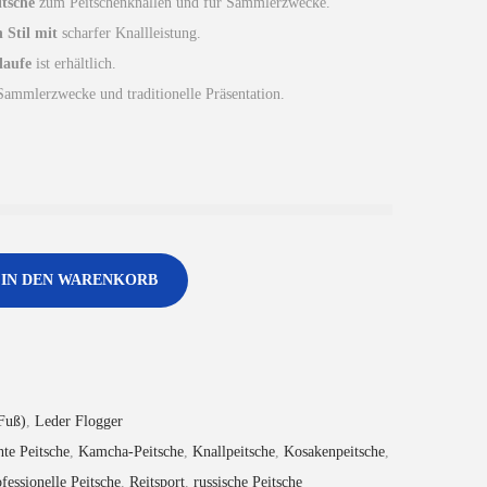
itsche
zum Peitschenknallen und für Sammlerzwecke.
n Stil mit
scharfer Knallleistung.
laufe
ist erhältlich.
Sammlerzwecke und traditionelle Präsentation.
IN DEN WARENKORB
 Fuß)
,
Leder Flogger
te Peitsche
,
Kamcha-Peitsche
,
Knallpeitsche
,
Kosakenpeitsche
,
fessionelle Peitsche
,
Reitsport
,
russische Peitsche