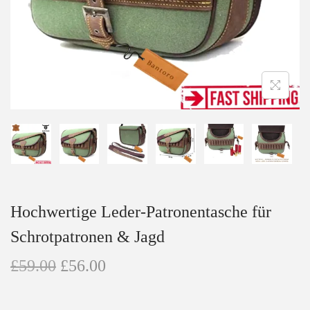
n
Hochwertige Leder-Patronentasche für
Schrotpatronen & Jagd
U
A
£
59.00
£
56.00
r
k
s
t