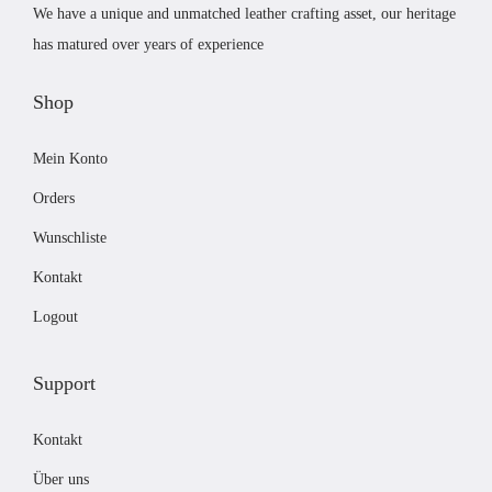
r
s
We have a unique and unmatched leather crafting asset, our heritage
J
P
i
has matured over years of experience
a
r
s
g
e
t
Shop
d
i
:
M
Mein Konto
s
£
e
w
5
Orders
n
a
6
g
Wunschliste
r
.
e
Kontakt
:
0
£
0
Logout
5
.
9
Support
.
0
Kontakt
0
Über uns