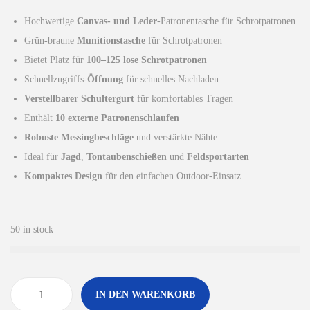
p
u
Hochwertige
Canvas- und Leder
-Patronentasche für Schrotpatronen
r
e
Grün-braune
Munitionstasche
für Schrotpatronen
ü
l
Bietet Platz für
100–125 lose Schrotpatronen
n
l
Schnellzugriffs-
Öffnung
für schnelles Nachladen
g
e
Verstellbarer Schultergurt
für komfortables Tragen
l
r
Enthält
10 externe Patronenschlaufen
i
P
Robuste Messingbeschläge
und verstärkte Nähte
c
r
Ideal für
Jagd
,
Tontaubenschießen
und
Feldsportarten
h
e
Kompaktes Design
für den einfachen Outdoor-Einsatz
e
i
r
s
P
i
50 in stock
r
s
e
t
i
:
IN DEN WARENKORB
s
£
H