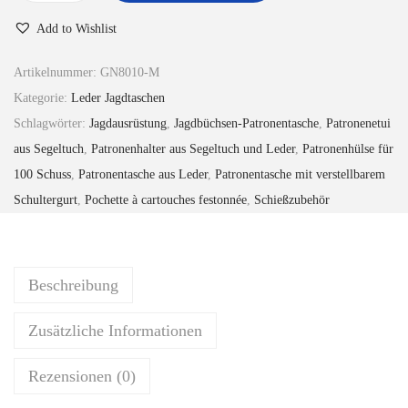
w
5
o
Add to Wishlist
a
6
c
r
.
h
Artikelnummer:
GN8010-M
:
0
w
Kategorie:
Leder Jagdtaschen
£
0
e
Schlagwörter:
Jagdausrüstung
,
Jagdbüchsen-Patronentasche
,
Patronenetui
5
.
r
aus Segeltuch
,
Patronenhalter aus Segeltuch und Leder
,
Patronenhülse für
9
t
100 Schuss
,
Patronentasche aus Leder
,
Patronentasche mit verstellbarem
.
i
Schultergurt
,
Pochette à cartouches festonnée
,
Schießzubehör
0
g
0
e
L
Beschreibung
e
d
Zusätzliche Informationen
e
r
Rezensionen (0)
-