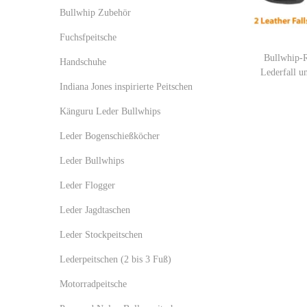
P
P
o
:
Bullwhip Zubehör
r
r
n
>
Fuchsfpeitsche
e
e
Bullwhip-R
i
i
Handschuhe
Lederfall u
s
s
Indiana Jones inspirierte Peitschen
Känguru Leder Bullwhips
Leder Bogenschießköcher
Leder Bullwhips
Leder Flogger
Leder Jagdtaschen
Leder Stockpeitschen
Lederpeitschen (2 bis 3 Fuß)
Motorradpeitsche