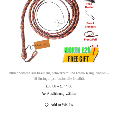
P
n
0
r
n
0
o
e
d
:
u
£
k
5
t
9
w
.
e
0
i
0
Bullenpeitsche aus braunem, schwarzem und rotem Känguruleder –
16 Stränge, professionelle Qualität
s
b
P
£
59.00
–
£
144.00
t
i
r
Ausführung wählen
m
s
D
e
e
£
Add to Wishlist
i
i
h
1
e
s
r
4