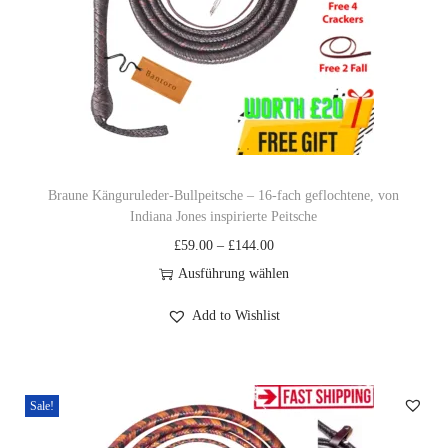
h
e
e
i
r
s
P
i
r
s
e
t
i
:
Braune Känguruleder-Bullpeitsche – 16-fach geflochtene, von
Indiana Jones inspirierte Peitsche
s
£
P
£
59.00
–
£
144.00
w
4
r
Ausführung wählen
a
0
D
e
r
.
Add to Wishlist
i
i
:
0
e
s
£
0
s
s
4
.
Sale!
e
p
5
s
a
.