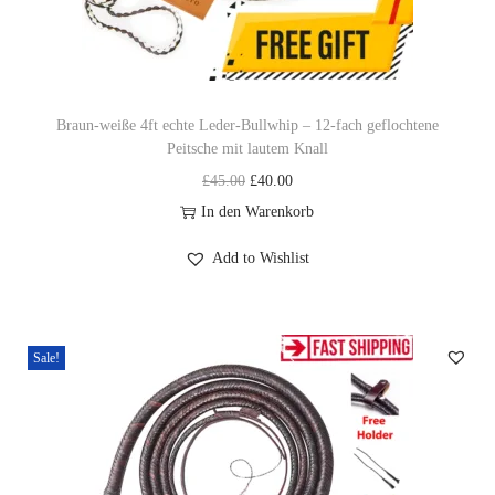
n
Braun-weiße 4ft echte Leder-Bullwhip – 12-fach geflochtene
Peitsche mit lautem Knall
U
A
£
45.00
£
40.00
r
k
In den Warenkorb
s
t
Add to Wishlist
p
u
r
e
ü
l
Sale!
n
l
g
e
l
r
i
P
c
r